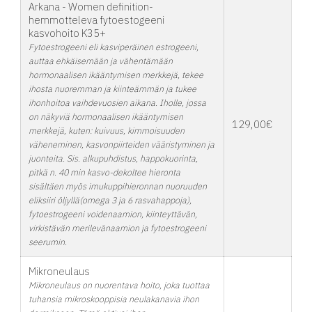
Arkana - Women definition-
hemmotteleva fytoestogeeni
kasvohoito K35+
Fytoestrogeeni eli kasviperäinen estrogeeni,
auttaa ehkäisemään ja vähentämään
hormonaalisen ikääntymisen merkkejä, tekee
ihosta nuoremman ja kiinteämmän ja tukee
ihonhoitoa vaihdevuosien aikana. Iholle, jossa
on näkyviä hormonaalisen ikääntymisen
129,00€
merkkejä, kuten: kuivuus, kimmoisuuden
väheneminen, kasvonpiirteiden vääristyminen ja
juonteita. Sis. alkupuhdistus, happokuorinta,
pitkä n. 40 min kasvo-dekoltee hieronta
sisältäen myös imukuppihieronnan nuoruuden
eliksiiri öljyllä(omega 3 ja 6 rasvahappoja),
fytoestrogeeni voidenaamion, kiinteyttävän,
virkistävän merilevänaamion ja fytoestrogeeni
seerumin.
Mikroneulaus
Mikroneulaus on nuorentava hoito, joka tuottaa
tuhansia mikroskooppisia neulakanavia ihon