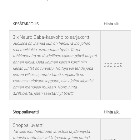
KESÄTARJOUS
Hinta alk.
3 x Neuro Gaba-kasvohoito sarjakortti
Juhlissa on ihanaa kun on hehkuva iho johon
saa meikinkin asettumaan hyvin. Tämä
tuhkimohoito on täydellinen valinta päivä tai pari
ennen juhlia. Osta kolmen kerran kortti niin
330,00€
kesän juhlat on turvattu. Hoitoja voi tehdä jopa
kerran viikossa, mutta tämä sarjakortti on
voimassa elokuun loppuun, niin ajoitat käyntisi
omien menojesi mukaan. Norm hinta
129€/kerta, joten säästät nyt 57€!!!
Shoppailuvartti
Hinta alk.
Shoppailuvartti
Tarviiko ihonhoitotuotevarastosi täydennystä
tutuista tuotteista vai kaipaatko jotain uutta?