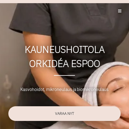
KAUNEUSHOITOLA
ORKIDÉA ESPOO
Kasvohoidot, mikroneulaus ja biomikroneulaus
VARAA NYT