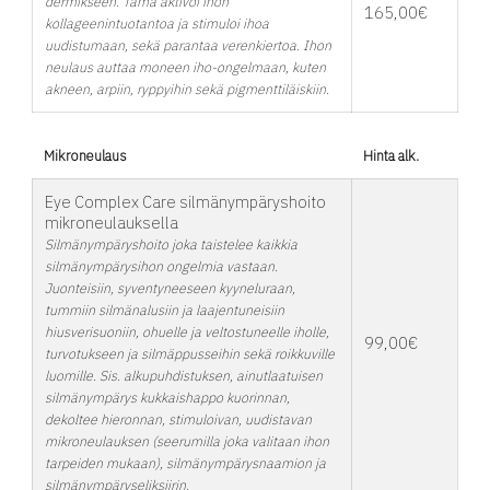
dermikseen. Tämä aktivoi ihon
165,00€
kollageenintuotantoa ja stimuloi ihoa
uudistumaan, sekä parantaa verenkiertoa. Ihon
neulaus auttaa moneen iho-ongelmaan, kuten
akneen, arpiin, ryppyihin sekä pigmenttiläiskiin.
Mikroneulaus
Hinta alk.
Eye Complex Care silmänympäryshoito
mikroneulauksella
Silmänympäryshoito joka taistelee kaikkia
silmänympärysihon ongelmia vastaan.
Juonteisiin, syventyneeseen kyyneluraan,
tummiin silmänalusiin ja laajentuneisiin
hiusverisuoniin, ohuelle ja veltostuneelle iholle,
99,00€
turvotukseen ja silmäppusseihin sekä roikkuville
luomille. Sis. alkupuhdistuksen, ainutlaatuisen
silmänympärys kukkaishappo kuorinnan,
dekoltee hieronnan, stimuloivan, uudistavan
mikroneulauksen (seerumilla joka valitaan ihon
tarpeiden mukaan), silmänympärysnaamion ja
silmänympäryseliksiirin.