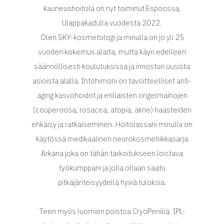
kauneushoitola on nyt toiminut Espoossa,
Ulappakadulla vuodesta 2022.
Olen SKY-kosmetologi ja minulla on jo yli 25
vuoden kokemus alalta, mutta käyn edelleen
säännöllisesti koulutuksissa ja innostun uusista
asioista alalla. Intohimoni on tavoitteelliset anti-
aging kasvohoidot ja erillaisten ongelmaihojen
(couperoosa, rosacea, atopia, akne) haasteiden
ehkäisy ja ratkaiseminen. Hoitolassani minulla on
käytössä medikaalinen neurokosmetiikkasarja
Arkana joka on tähän tarkoitukseen loistava
työkumppani ja jolla ollaan saatu
pitkäjänteisyydellä hyviä tuloksia.
Teen myös luomien poistoa CryoPenillä. IPL-