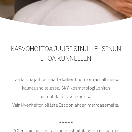
KASVOHOITOA JUURI SINULLE- SINUN
IHOA KUNNELLEN
Täällä sinä ja ihosi saatte kaiken huomion rauhallisessa
kauneushoitolassa, SKY-kosmetologi Lenitan
ammattitaitoisissa käsissä.
Vain kivenheiton päästä Espoonlahden metroasemalta.
⭐️⭐️⭐️⭐️⭐️
"Olen asioinut Lenitan kauneushoitolassa jo pitkään, ja