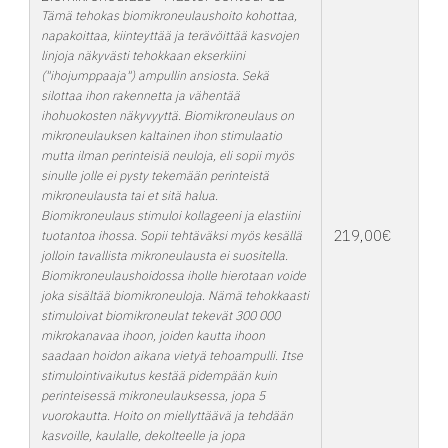
Tämä tehokas biomikroneulaushoito kohottaa,
napakoittaa, kiinteyttää ja terävöittää kasvojen
linjoja näkyvästi tehokkaan ekserkiini
("ihojumppaaja") ampullin ansiosta. Sekä
silottaa ihon rakennetta ja vähentää
ihohuokosten näkyvyyttä. Biomikroneulaus on
mikroneulauksen kaltainen ihon stimulaatio
mutta ilman perinteisiä neuloja, eli sopii myös
sinulle jolle ei pysty tekemään perinteistä
mikroneulausta tai et sitä halua.
Biomikroneulaus stimuloi kollageeni ja elastiini
219,00€
tuotantoa ihossa. Sopii tehtäväksi myös kesällä
jolloin tavallista mikroneulausta ei suositella.
Biomikroneulaushoidossa iholle hierotaan voide
joka sisältää biomikroneuloja. Nämä tehokkaasti
stimuloivat biomikroneulat tekevät 300 000
mikrokanavaa ihoon, joiden kautta ihoon
saadaan hoidon aikana vietyä tehoampulli. Itse
stimulointivaikutus kestää pidempään kuin
perinteisessä mikroneulauksessa, jopa 5
vuorokautta. Hoito on miellyttäävä ja tehdään
kasvoille, kaulalle, dekolteelle ja jopa