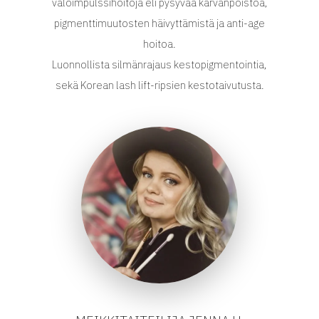
valoimpulssihoitoja eli pysyvää karvanpoistoa,
pigmenttimuutosten häivyttämistä ja anti-age
hoitoa.
Luonnollista silmänrajaus kestopigmentointia,