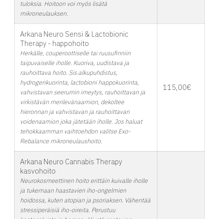
tuloksia. Hoitoon voi myös lisätä
mikroneulauksen.
Arkana Neuro Sensi & Lactobionic
Therapy - happohoito
Herkälle, couperoottiselle tai ruusufinniin
taipuvaiselle iholle. Kuoriva, uudistava ja
rauhoittava hoito. Sis.alkupuhdistus,
hydrogenkuorinta, lactobioni happokuorinta,
115,00€
vahvistavan seerumin imeytys, rauhoittavan ja
virkistävän merilevänaamion, dekoltee
hieronnan ja vahvistavan ja rauhoittavan
voidenaamion joka jätetään iholle. Jos haluat
tehokkaamman vaihtoehdon valitse Exo-
Rebalance mikroneulaushoito.
Arkana Neuro Cannabis Therapy
kasvohoito
Neurokosmeettinen hoito erittäin kuivalle iholle
ja tukemaan haastavien iho-ongelmien
hoidossa, kuten atopian ja psoriaksen. Vähentää
stressiperäisiä iho-oireita. Perustuu