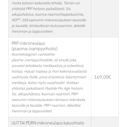
mutta botoxin kaltaisella teholla. Tämän voi
yhdistää PRP hoitoon paikallisesti. Sis.
alkupuhdistus, kuoriva naamio/happokuorinta,
XEP™- 018 seerumin mikroneulauksen kasvoille
ja kaulalle, kiinteyttävän kuitunaamion, dekolté
hieronnan ja loppuvoiteen.
PRP mikroneulaus
(plasma-/vampyyrihoito)
Kosmetologinen vaihtoehto
plasma-/vampyyrihoidolle, eli sinulle joka
arvostat tehokkaita medikaalisia ja esteettisiä
hoitoja. Haluat nopeaa ja ihon kokonaisvaltaista
169,00€
uudistusta iholle, jossa eriasteisia ikääntymisen
merkkejä. Katso myös sarjahoidot. Voidaan
yhdistää paikallisesti Peptide Pro Age hoitoon.
Sis. alkupuhdistus, kuorivan naamion, PRP-
seerumin mikroneulauksen leimasin tekniikalla
kasvoille ja kaulalle, PRP-naamion, dekoltee
hieronnan ja loppuvoiteet.
UUTTA! PDRN mikroneulaus kasvohoito