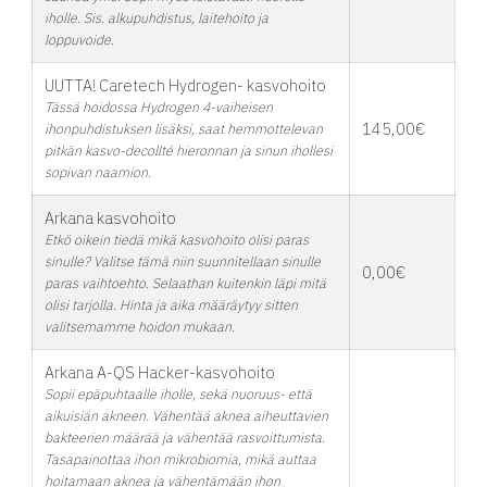
iholle. Sis. alkupuhdistus, laitehoito ja
loppuvoide.
UUTTA! Caretech Hydrogen- kasvohoito
Tässä hoidossa Hydrogen 4-vaiheisen
145,00€
ihonpuhdistuksen lisäksi, saat hemmottelevan
pitkän kasvo-decollté hieronnan ja sinun ihollesi
sopivan naamion.
Arkana kasvohoito
Etkö oikein tiedä mikä kasvohoito olisi paras
sinulle? Valitse tämä niin suunnitellaan sinulle
0,00€
paras vaihtoehto. Selaathan kuitenkin läpi mitä
olisi tarjolla. Hinta ja aika määräytyy sitten
valitsemamme hoidon mukaan.
Arkana A-QS Hacker-kasvohoito
Sopii epäpuhtaalle iholle, sekä nuoruus- että
aikuisiän akneen. Vähentää aknea aiheuttavien
bakteerien määrää ja vähentää rasvoittumista.
Tasapainottaa ihon mikrobiomia, mikä auttaa
hoitamaan aknea ja vähentämään ihon