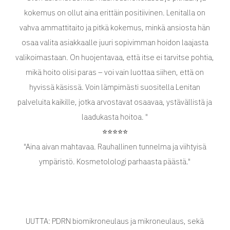
kokemus on ollut aina erittäin positiivinen. Lenitalla on
vahva ammattitaito ja pitkä kokemus, minkä ansiosta hän
osaa valita asiakkaalle juuri sopivimman hoidon laajasta
valikoimastaan. On huojentavaa, että itse ei tarvitse pohtia,
mikä hoito olisi paras – voi vain luottaa siihen, että on
hyvissä käsissä. Voin lämpimästi suositella Lenitan
palveluita kaikille, jotka arvostavat osaavaa, ystävällistä ja
laadukasta hoitoa. "
⭐️⭐️⭐️⭐️⭐️
"Aina aivan mahtavaa. Rauhallinen tunnelma ja viihtyisä
ympäristö. Kosmetolologi parhaasta päästä."
UUTTA: PDRN biomikroneulaus ja mikroneulaus, sekä