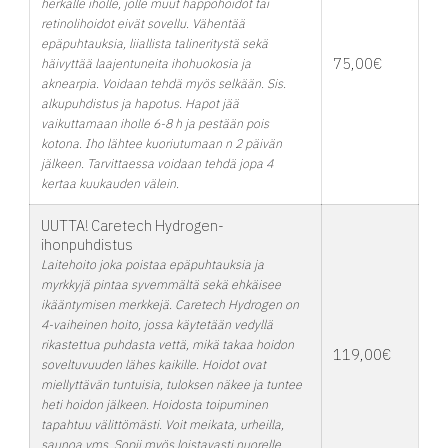
herkälle iholle, jolle muut happohoidot tai
retinolihoidot eivät sovellu. Vähentää
epäpuhtauksia, liiallista talineritystä sekä
75,00€
häivyttää laajentuneita ihohuokosia ja
aknearpia. Voidaan tehdä myös selkään. Sis.
alkupuhdistus ja hapotus. Hapot jää
vaikuttamaan iholle 6-8 h ja pestään pois
kotona. Iho lähtee kuoriutumaan n 2 päivän
jälkeen. Tarvittaessa voidaan tehdä jopa 4
kertaa kuukauden välein.
UUTTA! Caretech Hydrogen-
ihonpuhdistus
Laitehoito joka poistaa epäpuhtauksia ja
myrkkyjä pintaa syvemmältä sekä ehkäisee
ikääntymisen merkkejä. Caretech Hydrogen on
4-vaiheinen hoito, jossa käytetään vedyllä
rikastettua puhdasta vettä, mikä takaa hoidon
119,00€
soveltuvuuden lähes kaikille. Hoidot ovat
miellyttävän tuntuisia, tuloksen näkee ja tuntee
heti hoidon jälkeen. Hoidosta toipuminen
tapahtuu välittömästi. Voit meikata, urheilla,
saunoa yms. Sopii myös loistavasti nuorelle