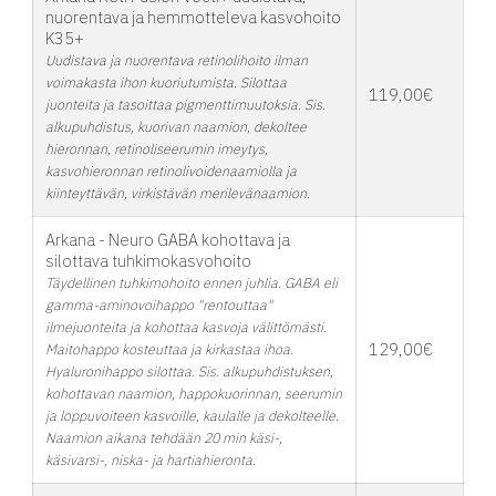
nuorentava ja hemmotteleva kasvohoito
K35+
Uudistava ja nuorentava retinolihoito ilman
voimakasta ihon kuoriutumista. Silottaa
119,00€
juonteita ja tasoittaa pigmenttimuutoksia. Sis.
alkupuhdistus, kuorivan naamion, dekoltee
hieronnan, retinoliseerumin imeytys,
kasvohieronnan retinolivoidenaamiolla ja
kiinteyttävän, virkistävän merilevänaamion.
Arkana - Neuro GABA kohottava ja
silottava tuhkimokasvohoito
Täydellinen tuhkimohoito ennen juhlia. GABA eli
gamma-aminovoihappo "rentouttaa"
ilmejuonteita ja kohottaa kasvoja välittömästi.
129,00€
Maitohappo kosteuttaa ja kirkastaa ihoa.
Hyaluronihappo silottaa. Sis. alkupuhdistuksen,
kohottavan naamion, happokuorinnan, seerumin
ja loppuvoiteen kasvoille, kaulalle ja dekolteelle.
Naamion aikana tehdään 20 min käsi-,
käsivarsi-, niska- ja hartiahieronta.