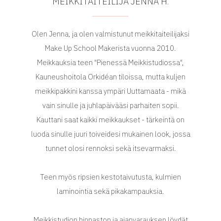
MEIKKITAITEILIJA JENNA H.
Olen Jenna, ja olen valmistunut meikkitaiteilijaksi
Make Up School Makerista vuonna 2010.
Meikkauksia teen "Pienessä Meikkistudiossa",
Kauneushoitola Orkidéan tiloissa, mutta kuljen
meikkipakkini kanssa ympäri Uuttamaata - mikä
vain sinulle ja juhlapäivääsi parhaiten sopii.
Kauttani saat kaikki meikkaukset - tärkeintä on
luoda sinulle juuri toiveidesi mukainen look, jossa
tunnet olosi rennoksi sekä itsevarmaksi.
Teen myös ripsien kestotaivutusta, kulmien
laminointia sekä pikakampauksia.
Meikkistudion hinnaston ja ajanvarauksen löydät