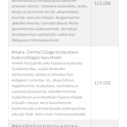
kantasoluista ja hamppuöljystä saatavien
115,00€
aineosien tehoon. Tuloksena kosteutettu, ravittu,
kuulas ja hyvinvoiva iho. Sis. alkupuhdistus,
kuorinta, seerumin imeytys, kangasnaamio,
dekoltee hieronta, Cannabis Beauty Points-
kasvohieronta voidenaamiolla. Jos haluat
tehokkaamman vaihtoehdon valitse Exo-
Rebalance mikroneulaushoito.
Arkana- Derma Collage kosteuttava
hyaluronihappo kasvohoito
Kaikille ihotyypeille jotka kaipaavat kosteutta.
Syväkosteuttaa, suojaa kosteuden
haihtumiselta, silottaa ja tehostaa ihon
kollageeni tuotantoa. Sis. alkupuhdistus,
119,00€
happokuorinta, kosteuttava, rauhoittava ja
uudistava levänaamio, dekoltee hieronta,
kosteuttavan ja kiinteyttävän hyaluronihappo
ampullin imeytys, kevyt kasvohieronta
kosteuttavalla ja kiinteyttävällä voidenaamiolla
joka jää iholle. Katso myös mikroneulaushoidot.
Arkana Reti Fusion Vecti+ uudistava,