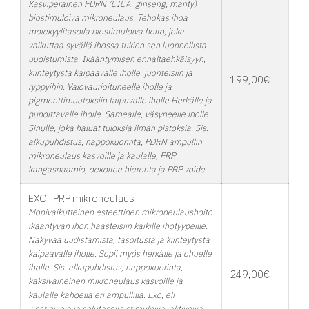
Kasviperäinen PDRN (CICA, ginseng, mänty)
biostimuloiva mikroneulaus. Tehokas ihoa
molekyylitasolla biostimuloiva hoito, joka
vaikuttaa syvällä ihossa tukien sen luonnollista
uudistumista. Ikääntymisen ennaltaehkäisyyn,
kiinteytystä kaipaavalle iholle, juonteisiin ja
199,00€
ryppyihin. Valovaurioituneelle iholle ja
pigmenttimuutoksiin taipuvalle iholle.Herkälle ja
punoittavalle iholle. Samealle, väsyneelle iholle.
Sinulle, joka haluat tuloksia ilman pistoksia. Sis.
alkupuhdistus, happokuorinta, PDRN ampullin
mikroneulaus kasvoille ja kaulalle, PRP
kangasnaamio, dekoltee hieronta ja PRP voide.
EXO+PRP mikroneulaus
Monivaikutteinen esteettinen mikroneulaushoito
ikääntyvän ihon haasteisiin kaikille ihotyypeille.
Näkyvää uudistamista, tasoitusta ja kiinteytystä
kaipaavalle iholle. Sopii myös herkälle ja ohuelle
iholle. Sis. alkupuhdistus, happokuorinta,
249,00€
kaksivaiheinen mikroneulaus kasvoille ja
kaulalle kahdella eri ampullilla. Exo, eli
viestinviejä ja solutasolla stimuloiva, aktivoiva