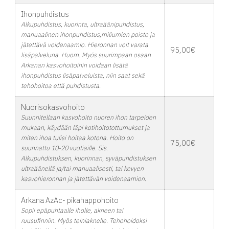
Ihonpuhdistus
Alkupuhdistus, kuorinta, ultraäänipuhdistus,
manuaalinen ihonpuhdistus,miliumien poisto ja
jätettävä voidenaamio. Hieronnan voit varata
95,00€
lisäpalveluna. Huom. Myös suurimpaan osaan
Arkanan kasvohoitoihin voidaan lisätä
ihonpuhdistus lisäpalveluista, niin saat sekä
tehohoitoa että puhdistusta.
Nuorisokasvohoito
Suunnitellaan kasvohoito nuoren ihon tarpeiden
mukaan, käydään läpi kotihoitotottumukset ja
miten ihoa tulisi hoitaa kotona. Hoito on
75,00€
suunnattu 10-20 vuotiaille. Sis.
Alkupuhdistuksen, kuorinnan, syväpuhdistuksen
ultraäänellä ja/tai manuaalisesti, tai kevyen
kasvohieronnan ja jätettävän voidenaamion.
Arkana AzAc- pikahappohoito
Sopii epäpuhtaalle iholle, akneen tai
ruusufinniin. Myös teiniaknelle. Tehohoidoksi