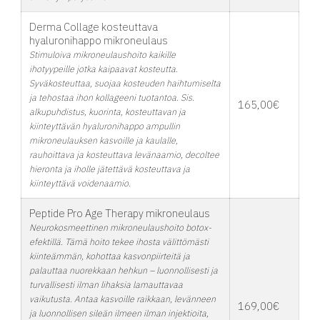
Derma Collage kosteuttava
hyaluronihappo mikroneulaus
Stimuloiva mikroneulaushoito kaikille
ihotyypeille jotka kaipaavat kosteutta.
Syväkosteuttaa, suojaa kosteuden haihtumiselta
ja tehostaa ihon kollageeni tuotantoa. Sis.
165,00€
alkupuhdistus, kuorinta, kosteuttavan ja
kiinteyttävän hyaluronihappo ampullin
mikroneulauksen kasvoille ja kaulalle,
rauhoittava ja kosteuttava levänaamio, decoltee
hieronta ja iholle jätettävä kosteuttava ja
kiinteyttävä voidenaamio.
Peptide Pro Age Therapy mikroneulaus
Neurokosmeettinen mikroneulaushoito botox-
efektillä. Tämä hoito tekee ihosta välittömästi
kiinteämmän, kohottaa kasvonpiirteitä ja
palauttaa nuorekkaan hehkun – luonnollisesti ja
turvallisesti ilman lihaksia lamauttavaa
vaikutusta. Antaa kasvoille raikkaan, levänneen
169,00€
ja luonnollisen sileän ilmeen ilman injektioita,