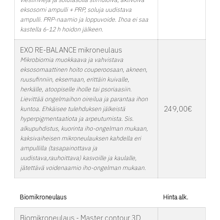
eksosomi ampulli + PRP, soluja uudistava
ampulli. PRP-naamio ja loppuvoide. Ihoa ei saa
kastella 6-12 h hoidon jälkeen.
EXO RE-BALANCE mikroneulaus
Mikrobiomia muokkaava ja vahvistava
eksosomaattinen hoito couperoosaan, akneen,
ruusufinniin, eksemaan, erittäin kuivalle,
herkälle, atoopiselle iholle tai psoriaasiin.
Lievittää ongelmaihon oireilua ja parantaa ihon
249,00€
kuntoa. Ehkäisee tulehduksen jälkeistä
hyperpigmentaatiota ja arpeutumista. Sis.
alkupuhdistus, kuorinta iho-ongelman mukaan,
kaksivaiheisen mikroneulauksen kahdella eri
ampullilla (tasapainottava ja
uudistava,rauhoittava) kasvoille ja kaulalle,
jätettävä voidenaamio iho-ongelman mukaan.
Biomikroneulaus
Hinta alk.
Biomikroneulaus - Master contour 3D