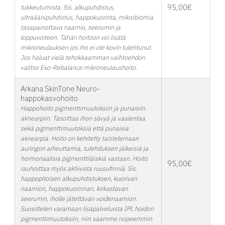
95,00€
tukkeutumista. Sis. alkupuhdistus,
ultraäänipuhdistus, happokuorinta, mikrobiomia
tasapainottava naamio, seerumin ja
loppuvoiteen. Tähän hoitoon voi lisätä
mikroneulauksen jos iho ei ole kovin tulehtunut.
Jos haluat vielä tehokkaamman vaihtoehdon
valitse Exo-Rebalance mikroneulaushoito.
Arkana SkinTone Neuro-
happokasvohoito
Happohoito pigmenttimuutoksiin ja punaisiin
aknearpiin. Tasoittaa ihon sävyä ja vaalentaa
sekä pigmenttimuutoksia että punaisia
aknearpia. Hoito on kehitetty taistelemaan
auringon aiheuttamia, tulehduksen jälkeisiä ja
hormonaalisia pigmenttiläiskiä vastaan. Hoito
95,00€
rauhoittaa myös aktiivista ruusufinniä. Sis.
happopitoisen alkupuhdistuksen, kuorivan
naamion, happokuorinnan, kirkastavan
seerumin, iholle jätettävän voidenaamion.
Suosittelen varamaan lisäpalveluista IPL hoidon
pigmenttimuutoksiin, niin saamme nopeemmin