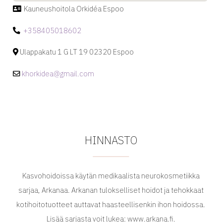
Kauneushoitola Orkidéa Espoo
+358405018602
Ulappakatu 1 G LT 19 02320 Espoo
khorkidea@gmail.com
HINNASTO
Kasvohoidoissa käytän medikaalista neurokosmetiikka
sarjaa, Arkanaa. Arkanan tulokselliset hoidot ja tehokkaat
kotihoitotuotteet auttavat haasteellisenkin ihon hoidossa.
Lisää sarjasta voit lukea: www.arkana.fi.