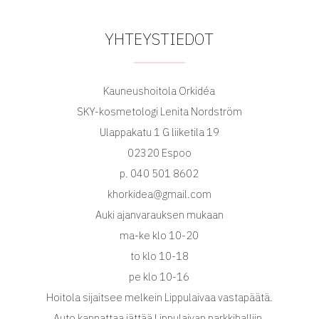
YHTEYSTIEDOT
Kauneushoitola Orkidéa
SKY-kosmetologi Lenita Nordström
Ulappakatu 1 G liiketila 19
02320 Espoo
p. 040 501 8602
khorkidea@gmail.com
Auki ajanvarauksen mukaan
ma-ke klo 10-20
to klo 10-18
pe klo 10-16
Hoitola sijaitsee melkein Lippulaivaa vastapäätä.
Auto kannattaa jättää Lippulaivan parkkihalliin,