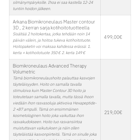
silmänympäryksille. Ihoa ei saa kastella 12-24
tuntiin hoidon jälkeen.
Arkana Biomikroneulaus Master contour
3D , 2 kerran sarja kotihoitotuotteella
Sisältää 2 hoitokertaa, jotka tehdään noin 14
499,00€
päivän välein, ja hoitoa tukeva kotihoitotuote.
Hoitopaketin voi maksaa kahdessa erässä: 1.
kerta + kotihoitotuote 350 € 2. kerta 149 €
Biomikroneulaus Advanced Therapy
Volumetric
Tämä biomikroneulaushoito palauttaa kasvojen
täyteläisyyden. Hoito on samalla tavalla
stimuloiva kuin Master Contour 3D hoito ja
toteutetaan samalla tavalla, mutta tässä ihoon
viedään ihon rasvasoluja aktivoiva Hexapeptide-
2 +B7 ampulli. Tämä on ensimmäinen
219,00€
kosmetologinen hoito joka vaikuttaa ihon
rasvakudokseen. Hoito tuo rasvansiirtoa
muistuttavan vaikutuksen ja näin ollen
täyteläistää kasvonpiirteitä. Tämä on sinulle joka