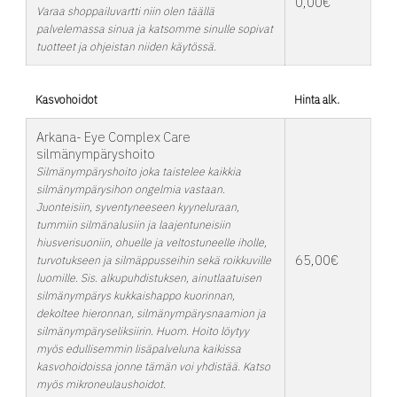
0,00€
Varaa shoppailuvartti niin olen täällä
palvelemassa sinua ja katsomme sinulle sopivat
tuotteet ja ohjeistan niiden käytössä.
Kasvohoidot
Hinta alk.
Arkana- Eye Complex Care
silmänympäryshoito
Silmänympäryshoito joka taistelee kaikkia
silmänympärysihon ongelmia vastaan.
Juonteisiin, syventyneeseen kyyneluraan,
tummiin silmänalusiin ja laajentuneisiin
hiusverisuoniin, ohuelle ja veltostuneelle iholle,
65,00€
turvotukseen ja silmäppusseihin sekä roikkuville
luomille. Sis. alkupuhdistuksen, ainutlaatuisen
silmänympärys kukkaishappo kuorinnan,
dekoltee hieronnan, silmänympärysnaamion ja
silmänympäryseliksiirin. Huom. Hoito löytyy
myös edullisemmin lisäpalveluna kaikissa
kasvohoidoissa jonne tämän voi yhdistää. Katso
myös mikroneulaushoidot.