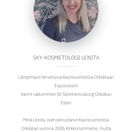
SKY-KOSMETOLOGI LENITA
Lämpimästi tervetuloa Kauneushoitola Orkidéaan
Espooseen!
Varmt välkommen till Skönhetssalong Orkidéa i
Esbo!
Minä Lenita, olen perustanut Kauneushoitola
Orkidéan vuonna 2006 Kirkkonummelle, mutta